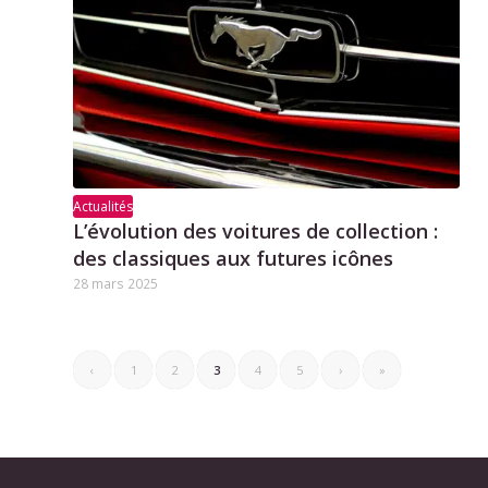
Actualités
L’évolution des voitures de collection :
des classiques aux futures icônes
28 mars 2025
‹
1
2
3
4
5
›
»