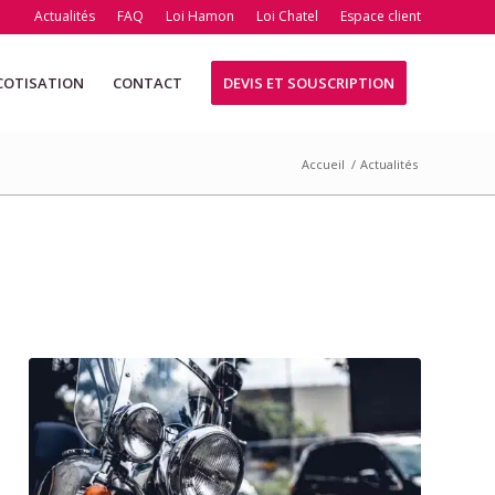
Actualités
FAQ
Loi Hamon
Loi Chatel
Espace client
COTISATION
CONTACT
DEVIS ET SOUSCRIPTION
Accueil
/
Actualités