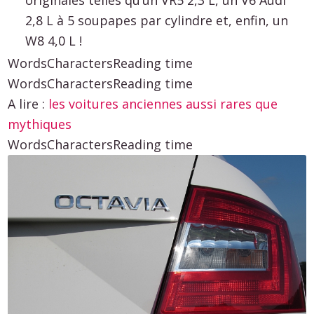
2,8 L à 5 soupapes par cylindre et, enfin, un
W8 4,0 L !
Words
Characters
Reading time
Words
Characters
Reading time
A lire :
les voitures anciennes aussi rares que
mythiques
Words
Characters
Reading time