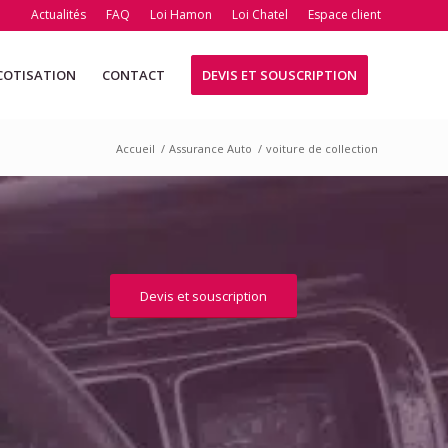
Actualités
FAQ
Loi Hamon
Loi Chatel
Espace client
COTISATION
CONTACT
DEVIS ET SOUSCRIPTION
Accueil
/
Assurance Auto
/
voiture de collection
Devis et souscription