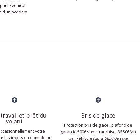
ar le véhicule
s d’un accident
 travail et prêt du
Bris de glace
volant
Protection bris de glace : plafond de
 occasionnellement votre
garantie 500€ sans franchise, 86.50€/an
r les trajets du domicile au
par véhicule
(dont 6€50 de taxe