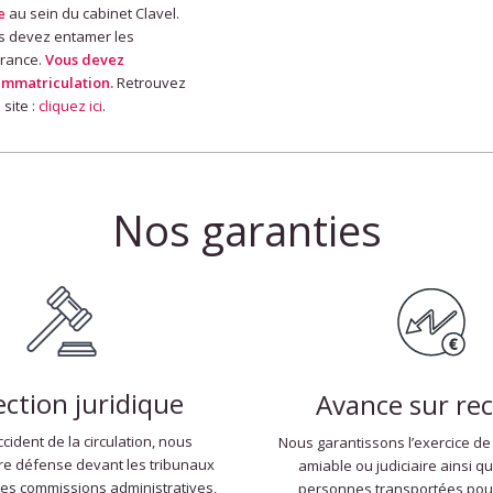
e
au sein du cabinet Clavel.
us devez entamer les
France.
Vous devez
’immatriculation.
Retrouvez
 site :
cliquez ici
.
Nos garanties
ection juridique
Avance sur re
ccident de la circulation, nous
Nous garantissons l’exercice de
re défense devant les tribunaux
amiable ou judiciaire ainsi q
 les commissions administratives,
personnes transportées pour